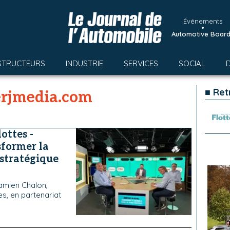
Événements
•
Automotive Boar
STRUCTEURS
INDUSTRIE
SERVICES
SOCIAL
■ Ret
erjmedia.com
ottes -
sformer la
 stratégique
amien Chalon,
es, en partenariat