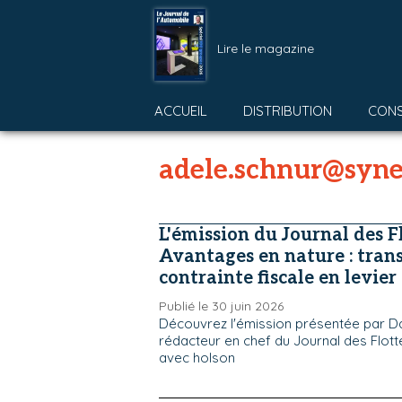
Lire le magazine
ACCUEIL
DISTRIBUTION
CON
adele.schnur@syn
L'émission du Journal des Fl
Avantages en nature : tran
contrainte fiscale en levier
Publié le 30 juin 2026
Découvrez l'émission présentée par D
rédacteur en chef du Journal des Flott
avec holson