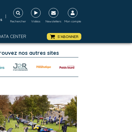
|
ds
Rechercher
Vidéos
Newsletters
Mon compte
DATA CENTER
S'ABONNER
rouvez nos autres sites