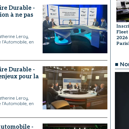
ire Durable -
ion à ne pas
Inscr
Fleet
therine Leroy,
2026
 l'Automobile, en
Pari
■ No
ire Durable -
enjeux pour la
therine Leroy,
 l'Automobile, en
Automobile -