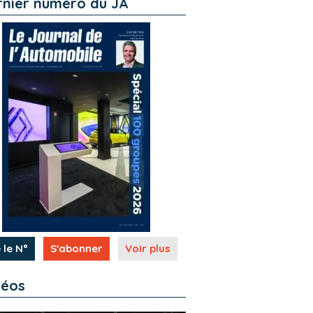
rnier numéro du JA
 le N°
S'abonner
Voir plus
déos