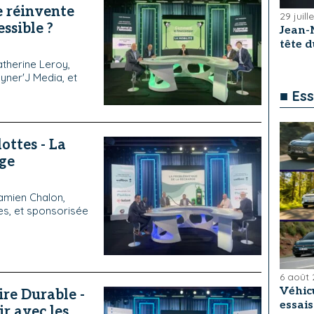
 réinvente
29 juill
ssible ?
Jean-
tête 
therine Leroy,
yner'J Media, et
■ Ess
ottes - La
rge
amien Chalon,
es, et sponsorisée
6 août
Véhicu
ire Durable -
essai
ir avec les