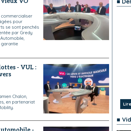
e vieux VO
■ De
à commercialiser
 âgées pour
ts se sont penchés
sentée par Gredy
l'Automobile,
 garantie
ottes - VUL :
 vers
amien Chalon,
es, en partenariat
Lire
bility.
■ Vi
Automobile -