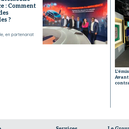
nce : Comment
 des
es ?
e, en partenariat
L'émis
Avant
contra
e
Services
Le Grou