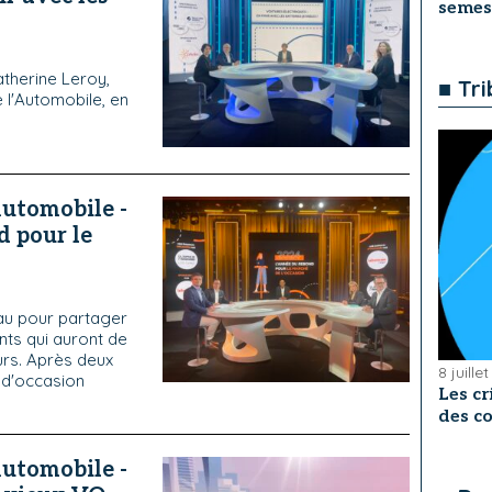
semes
therine Leroy,
■ Tr
 l'Automobile, en
Automobile -
d pour le
eau pour partager
nts qui auront de
urs. Après deux
8 juille
s d'occasion
Les cr
des co
Automobile -