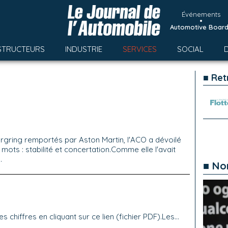
Événements
•
Automotive Boar
STRUCTEURS
INDUSTRIE
SERVICES
SOCIAL
■ Ret
rgring remportés par Aston Martin, l'ACO a dévoilé
ots : stabilité et concertation.Comme elle l'avait
.
■ No
 chiffres en cliquant sur ce lien (fichier PDF).Les...