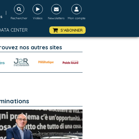
|
ds
Rechercher
Vidéos
Newsletters
Mon compte
DATA CENTER
S'ABONNER
rouvez nos autres sites
minations