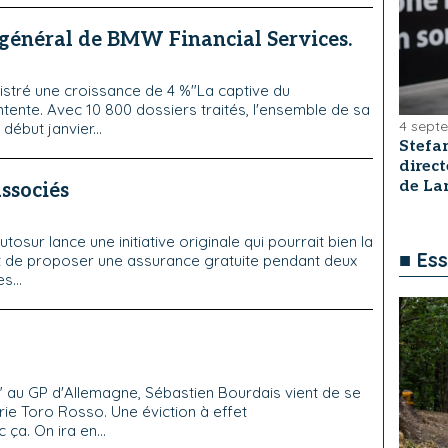
 général de BMW Financial Services.
istré une croissance de 4 %"La captive du
ente. Avec 10 800 dossiers traités, l'ensemble de sa
4 sept
début janvier...
Stefa
direc
de La
associés
osur lance une initiative originale qui pourrait bien la
■ Ess
it de proposer une assurance gratuite pendant deux
s...
au GP d'Allemagne, Sébastien Bourdais vient de se
urie Toro Rosso. Une éviction à effet
ça. On ira en...