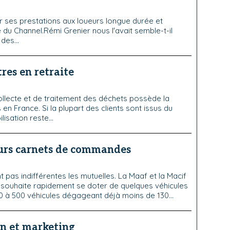
r ses prestations aux loueurs longue durée et
é du Channel.Rémi Grenier nous l'avait semble-t-il
des...
res en retraite
ollecte et de traitement des déchets possède la
 en France. Si la plupart des clients sont issus du
isation reste...
eurs carnets de commandes
t pas indifférentes les mutuelles. La Maaf et la Macif
e souhaite rapidement se doter de quelques véhicules
50 à 500 véhicules dégageant déjà moins de 130...
on et marketing