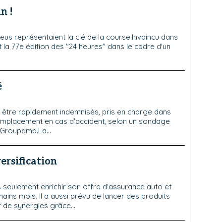
n !
eus représentaient la clé de la course.Invaincu dans
t la 77e édition des "24 heures" dans le cadre d'un
é
 être rapidement indemnisés, pris en charge dans
 remplacement en cas d'accident, selon un sondage
 Groupama.La...
ersification
s seulement enrichir son offre d'assurance auto et
ains mois. Il a aussi prévu de lancer des produits
r de synergies grâce...