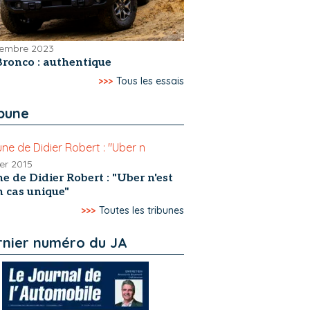
tembre 2023
Bronco : authentique
>>>
Tous les essais
ibune
ier 2015
e de Didier Robert : "Uber n'est
n cas unique"
>>>
Toutes les tribunes
rnier numéro du JA