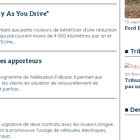
ay As You Drive”
13 sep
Ford 
tant aux petits rouleurs de bénéficier d'une réduction
x qui parcourent moins de 4 000 kilomètres par an et
S.Une...
■ Tr
ses apporteurs
20 févr
rogramme de fidélisation Fidback. Il permet aux
Tribun
 les clients en situation de renouvellement de
pas u
 parfois...
■ De
a signature de deux contrats avec les loueurs longue
ent à promouvoir l'usage de véhicules électriques,
ult...