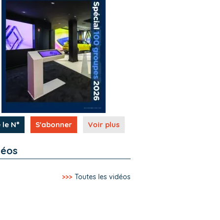
 le N°
S'abonner
Voir plus
déos
>>>
Toutes les vidéos