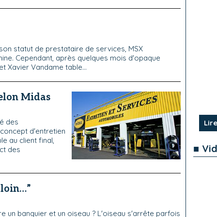
à son statut de prestataire de services, MSX
échine. Cependant, après quelques mois d'opaque
 et Xavier Vandame table...
elon Midas
ré des
Lire
 concept d'entretien
 au client final,
■ Vi
ct des
 loin…”
e un banquier et un oiseau ? L'oiseau s'arrête parfois