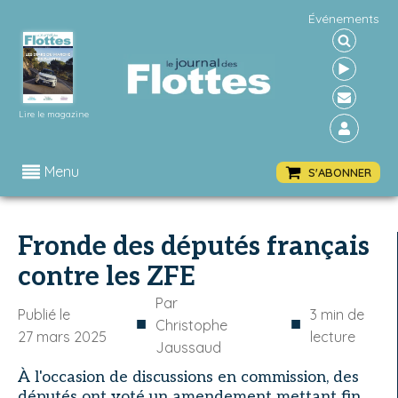
Événements
Lire le magazine
Menu
S'ABONNER
Fronde des députés français
contre les ZFE
Par
Publié le
3
min de
■
■
Christophe
27 mars 2025
lecture
Jaussaud
À l'occasion de discussions en commission, des
députés ont voté un amendement mettant fin