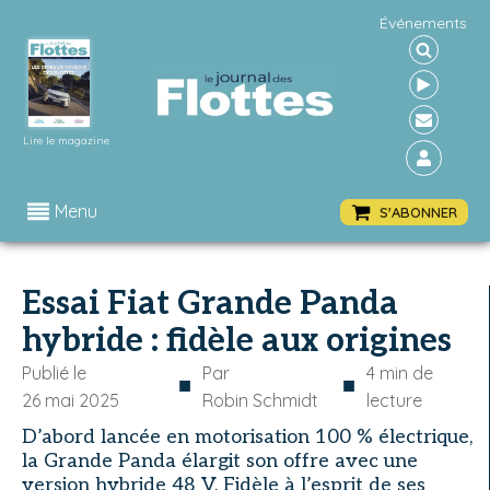
Événements
Lire le magazine
Menu
S'ABONNER
Essai Fiat Grande Panda
hybride : fidèle aux origines
Publié le
Par
4
min de
■
■
26 mai 2025
Robin Schmidt
lecture
D’abord lancée en motorisation 100 % électrique,
la Grande Panda élargit son offre avec une
version hybride 48 V. Fidèle à l’esprit de ses