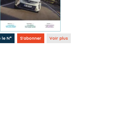
e le N°
S'abonner
Voir plus