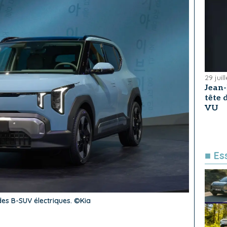
29 juil
Jean
tête
VU
■ Es
 des B-SUV électriques. ©Kia