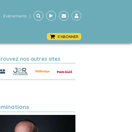
Événements
|
S'ABONNER
trouvez nos autres sites
minations