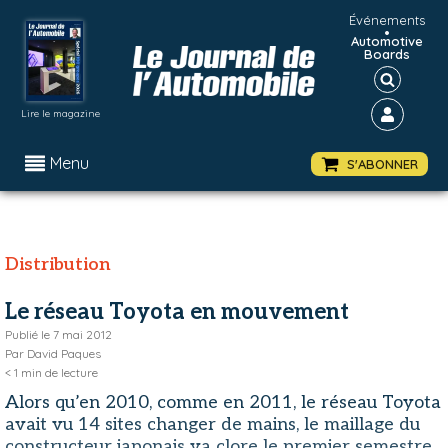
Événements
•
Automotive
Boards
Lire le magazine
Menu
S'ABONNER
Distribution
Le réseau Toyota en mouvement
Publié le
7 mai 2012
Par
David Paques
< 1
min de lecture
Alors qu’en 2010, comme en 2011, le réseau Toyota
avait vu 14 sites changer de mains, le maillage du
constructeur japonais va clore le premier semestre