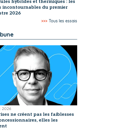
ules hybrides et thermiques : les
s incontournables du premier
stre 2026
>>>
Tous les essais
ibune
et 2026
rises ne créent pas les faiblesses
oncessionnaires, elles les
ent