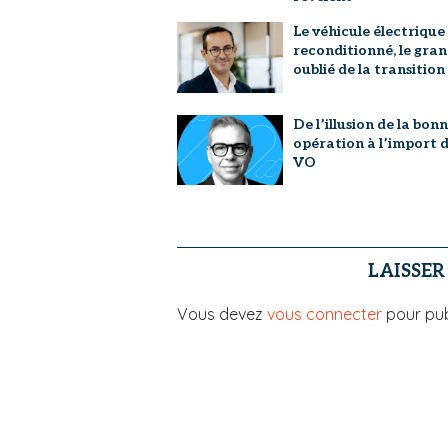
Le véhicule électrique
reconditionné, le gra
oublié de la transition
De l’illusion de la bon
opération à l’import 
VO
LAISSE
Vous devez
vous connecter
pour pub