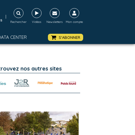
|
ds
Rechercher
Vidéos
Newsletters
Mon compte
DATA CENTER
S'ABONNER
trouvez nos autres sites