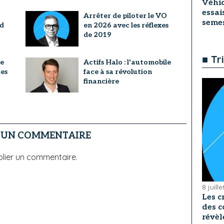
Véhic
essai
Arrêter de piloter le VO
seme
nd
en 2026 avec les réflexes
de 2019
■ Tr
ne
Actifs Halo : l'automobile
des
face à sa révolution
financière
R UN COMMENTAIRE
lier un commentaire.
8 juill
Les c
des c
révèl