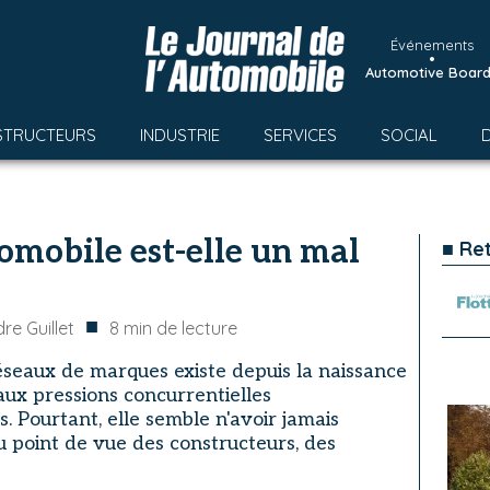
Événements
•
Automotive Boar
STRUCTEURS
INDUSTRIE
SERVICES
SOCIAL
tomobile est-elle un mal
■ Re
■
re Guillet
8
min de lecture
éseaux de marques existe depuis la naissance
é aux pressions concurrentielles
. Pourtant, elle semble n'avoir jamais
u point de vue des constructeurs, des