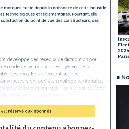
e marques existe depuis la naissance de cette industrie.
lles technologiques et réglementaires. Pourtant, elle
satisfaction du point de vue des constructeurs, des
Insc
Flee
2026
Par
ont développé des réseaux de distribution pour
t ce mode de distribution s'est généralisé à
mble des pays. En s'appuyant sur des
■ No
onstructeurs ont opéré un maillage territorial qui
le pour écouler et entretenir leurs produits. Cette
tait inférieure à la demande,
 est
réservé aux abonnés
totalité du contenu abonnez-