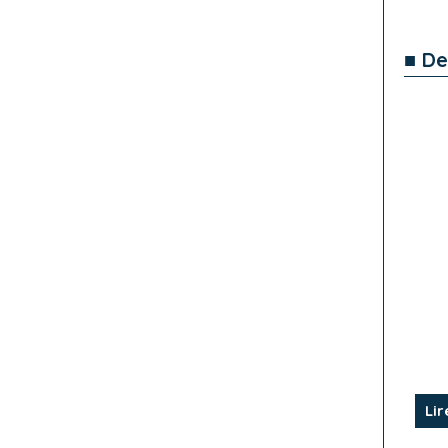
■ De
Lir