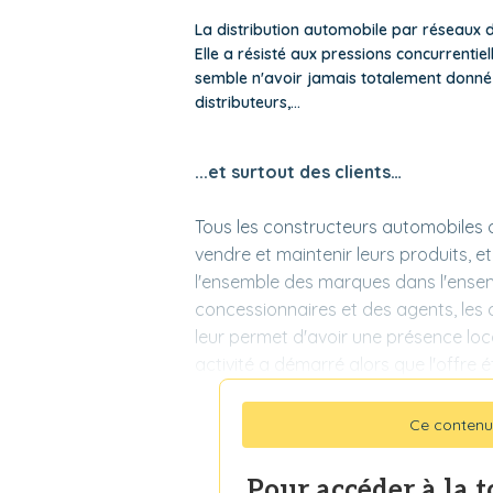
La distribution automobile par réseaux d
Elle a résisté aux pressions concurrentie
semble n'avoir jamais totalement donné 
distributeurs,...
...et surtout des clients…
Tous les constructeurs automobiles 
vendre et maintenir leurs produits, e
l'ensemble des marques dans l'ense
concessionnaires et des agents, les c
leur permet d'avoir une présence loca
activité a démarré alors que l'offre é
Ce contenu
Pour accéder à la 