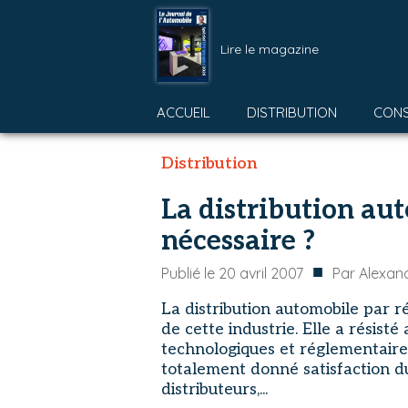
Lire le magazine
ACCUEIL
DISTRIBUTION
CON
Distribution
La distribution au
nécessaire ?
■
Publié le
20 avril 2007
Par
Alexand
La distribution automobile par r
de cette industrie. Elle a résist
technologiques et réglementaires
totalement donné satisfaction d
distributeurs,...