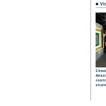
■ Vi
L'émi
Avant
contr
strat