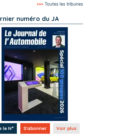
>>>
Toutes les tribunes
rnier numéro du JA
e le N°
S'abonner
Voir plus