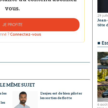
vous.
29 juil
Jean
JE PROFITE
tête
nné ?
Connectez-vous
■ Es
 LE MÊME SUJET
s les
L'enjeu est de bien piloter
les sorties de flotte
 les
6 août