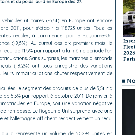
litaire et du poids lourd en Europe des 27.
véhicules utilitaires (-3,5t) en Europe ont encore
re 2011, pour s'établir à 118723 unités. Tous les
ventes reculer, à commencer par le Royaume-Uni
Insc
France (-9,5%). Au cumul des dix premiers mois, le
Flee
recul de 11,5% par rapport à la même période l'an
2026
triculations. Sans surprise, les marchés allemands
Par
ançais (-8,2%) ont tous enregistré des variations
 vu leurs immatriculations chuter respectivement de
■ No
culées, le segment des produits de plus de 3,5t n'a
e de 5,3% par rapport à octobre 2011. De janvier à
mmatriculés en Europe, soit une variation négative
ode l'an passé. Le Royaume-Uni surprend avec une
 et l'Allemagne affichent respectivement un recul
, qui a représenté un volume de 20294 unités en