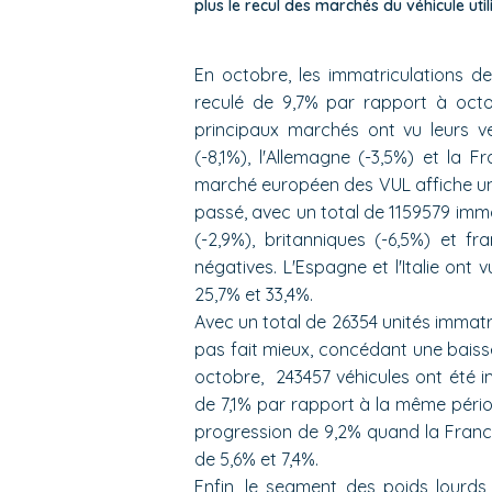
plus le recul des marchés du véhicule uti
En octobre, les immatriculations de 
reculé de 9,7% par rapport à octob
principaux marchés ont vu leurs 
(-8,1%), l'Allemagne (-3,5%) et la 
marché européen des VUL affiche un 
passé, avec un total de 1159579 imma
(-2,9%), britanniques (-6,5%) et fr
négatives. L'Espagne et l'Italie ont
25,7% et 33,4%.
Avec un total de 26354 unités immatri
pas fait mieux, concédant une baiss
octobre, 243457 véhicules ont été i
de 7,1% par rapport à la même péri
progression de 9,2% quand la France
de 5,6% et 7,4%.
Enfin, le segment des poids lourds