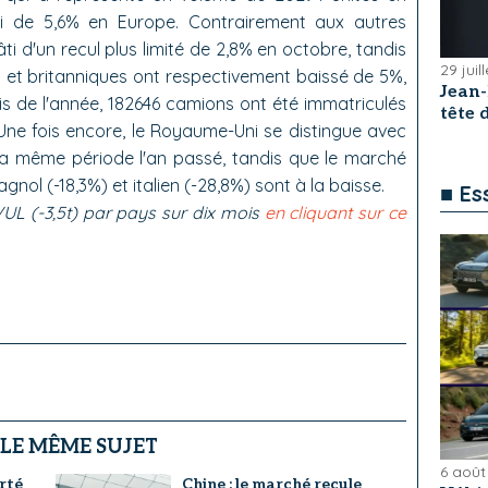
li de 5,6% en Europe. Contrairement aux autres
 d'un recul plus limité de 2,8% en octobre, tandis
29 juil
 et britanniques ont respectivement baissé de 5%,
Jean
ois de l'année, 182646 camions ont été immatriculés
tête
 Une fois encore, le Royaume-Uni se distingue avec
a même période l'an passé, tandis que le marché
gnol (-18,3%) et italien (-28,8%) sont à la baisse.
■ Es
VUL (-3,5t) par pays sur dix mois
en cliquant sur ce
 LE MÊME SUJET
6 août
rté
Chine : le marché recule