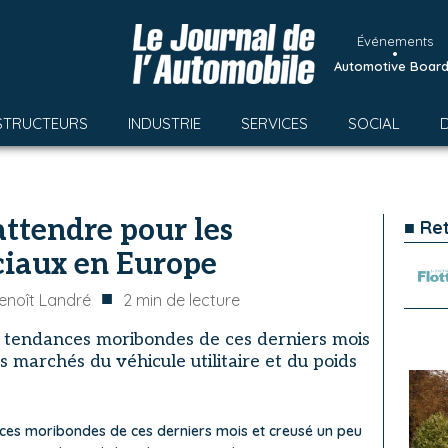
Événements
•
Automotive Boar
STRUCTEURS
INDUSTRIE
SERVICES
SOCIAL
 attendre pour les
■ Re
iaux en Europe
■
enoît Landré
2
min de lecture
s tendances moribondes de ces derniers mois
s marchés du véhicule utilitaire et du poids
nces moribondes de ces derniers mois et creusé un peu