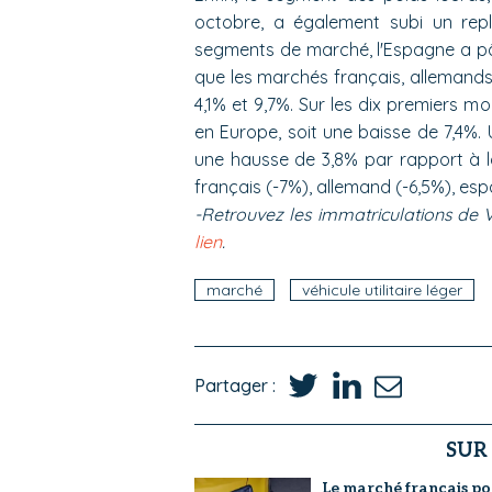
octobre, a également subi un rep
segments de marché, l'Espagne a pâti
que les marchés français, allemands
4,1% et 9,7%. Sur les dix premiers m
en Europe, soit une baisse de 7,4%.
une hausse de 3,8% par rapport à l
français (-7%), allemand (-6,5%), espa
-Retrouvez les immatriculations de 
lien
.
marché
véhicule utilitaire léger
Partager :
SUR
Le marché français po