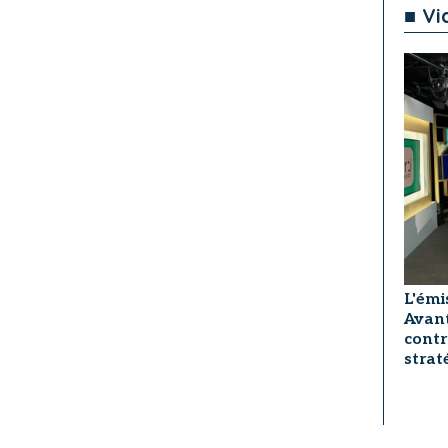
■ Vi
L'émi
Avant
contr
strat