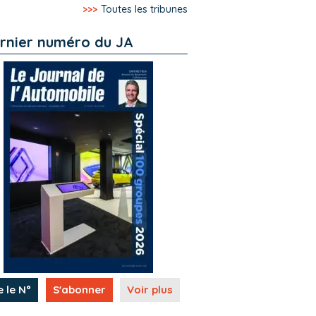
>>>
Toutes les tribunes
rnier numéro du JA
e le N°
S'abonner
Voir plus