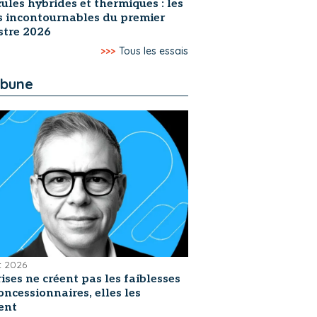
ules hybrides et thermiques : les
s incontournables du premier
stre 2026
>>>
Tous les essais
ibune
et 2026
rises ne créent pas les faiblesses
oncessionnaires, elles les
ent