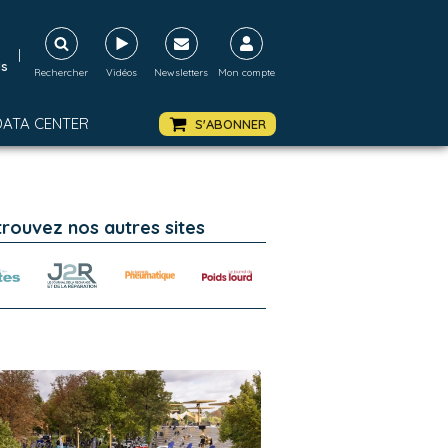
|
ds
Rechercher
Vidéos
Newsletters
Mon compte
DATA CENTER
S'ABONNER
trouvez nos autres sites