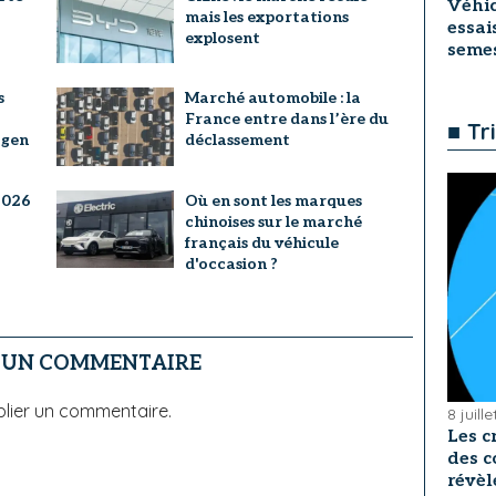
Véhic
mais les exportations
essai
explosent
seme
s
Marché automobile : la
France entre dans l’ère du
■ Tr
agen
déclassement
2026
Où en sont les marques
chinoises sur le marché
français du véhicule
d'occasion ?
R UN COMMENTAIRE
lier un commentaire.
8 juill
Les c
des c
révèl