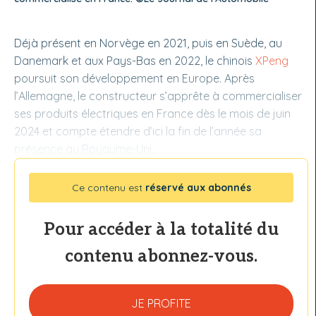
Déjà présent en Norvège en 2021, puis en Suède, au
Danemark et aux Pays-Bas en 2022, le chinois
XPeng
poursuit son développement en Europe. Après
l’Allemagne, le constructeur s’apprête à commercialiser
ses produits électriques en France dès le mois de juin
2024 et compte étendre d’ici la fin de l’année sa
présence au Royaume-Uni,
Ce contenu est
réservé aux abonnés
Pour accéder à la totalité du
contenu abonnez-vous.
JE PROFITE