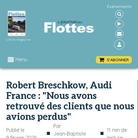
Événements
Lire le magazine
Menu
S'ABONNER
Robert Breschkow, Audi
France : "Nous avons
retrouvé des clients que nous
avions perdus"
Par
Publié le
11
min de
■
■
Jean-Baptiste
9 février 2026
lecture