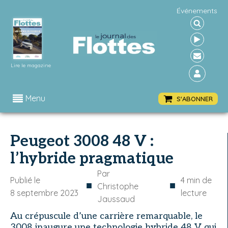
Événements
Lire le magazine
Menu
S'ABONNER
Peugeot 3008 48 V :
l’hybride pragmatique
Par
Publié le
4
min de
■
■
Christophe
8 septembre 2023
lecture
Jaussaud
Au crépuscule d’une carrière remarquable, le
3008 inaugure une technologie hybride 48 V qui