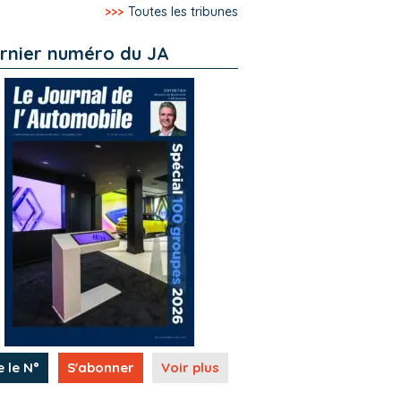
>>>
Toutes les tribunes
rnier numéro du JA
e le N°
S'abonner
Voir plus