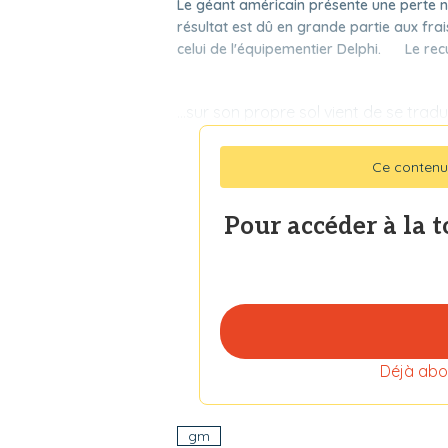
Le géant américain présente une perte ne
résultat est dû en grande partie aux fra
celui de l'équipementier Delphi. Le recu
...sur son propre sol vient de se tra
Ce contenu
Pour accéder à la 
Déjà abo
gm