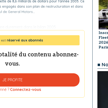
tte de 8,6 milliards de dollars pour l'année 2005. Ce
is engagés dans son plan de restructuration et dans
l de General Motors...
duire durement dans le bilan 2005
Insc
Flee
 est
réservé aux abonnés
2026
Par
totalité du contenu abonnez-
vous.
■ No
JE PROFITE
nné ?
Connectez-vous