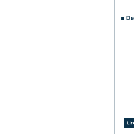
■ De
Lir