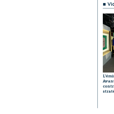
■ Vi
L'émi
Avant
contr
strat