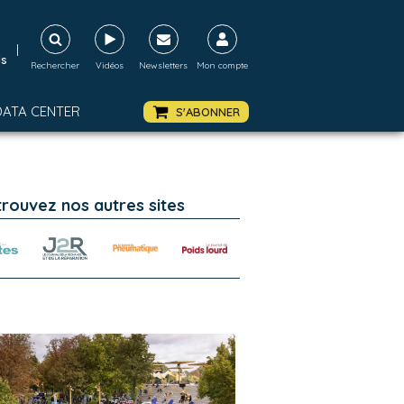
|
ds
Rechercher
Vidéos
Newsletters
Mon compte
DATA CENTER
S'ABONNER
trouvez nos autres sites