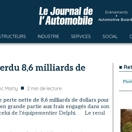
Événements
•
Automotive Boar
STRUCTEURS
INDUSTRIE
SERVICES
SOCIAL
erdu 8,6 milliards de
■ Re
■
ic Marty
2
min de lecture
perte nette de 8,6 milliards de dollars pour
 en grande partie aux frais engagés dans son
 celui de l'équipementier Delphi. Le recul