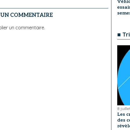
Véhic
essai
seme
R UN COMMENTAIRE
lier un commentaire.
■ Tr
8 juill
Les c
des c
révèl