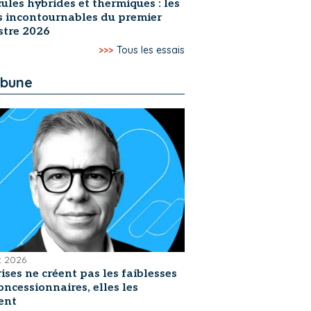
ules hybrides et thermiques : les
s incontournables du premier
stre 2026
>>>
Tous les essais
ibune
et 2026
rises ne créent pas les faiblesses
oncessionnaires, elles les
ent