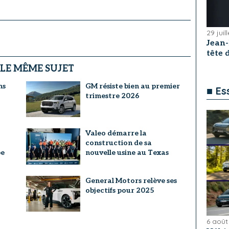
29 juil
Jean
tête
 LE MÊME SUJET
ns
GM résiste bien au premier
■ Es
trimestre 2026
Valeo démarre la
construction de sa
pe
nouvelle usine au Texas
General Motors relève ses
objectifs pour 2025
6 août