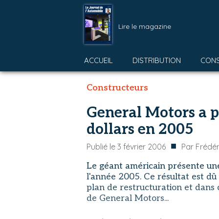
Lire le magazine
ACCUEIL
DISTRIBUTION
CON
Constructeurs
General Motors a p
dollars en 2005
■
Publié le
3 février 2006
Par
Frédér
Le géant américain présente une 
l'année 2005. Ce résultat est dû
plan de restructuration et dans
de General Motors...