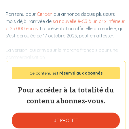
Pari tenu pour
Citroën
qui annonce depuis plusieurs
mois déjà, l'arrivée de
sa nouvelle ë-C3 à un prix inférieur
à 25 000 euros
. La présentation officielle du modèle, qui
s'est déroulée ce 17 octobre 2023, peut en attester.
La version, qui arrive sur le marché français pour une
commercialisation
Ce contenu est
réservé aux abonnés
Pour accéder à la totalité du
contenu abonnez-vous.
JE PROFITE