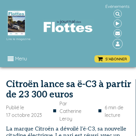
Événements
Lire le magazine
Menu
S'ABONNER
Citroën lance sa ë-C3 à partir
de 23 300 euros
Par
Publié le
6
min de
■
■
Catherine
17 octobre 2023
lecture
Leroy
La marque Citroën a dévoilé l'ë-C3, sa nouvelle
citadine électrique. Le pari est réussi avec un