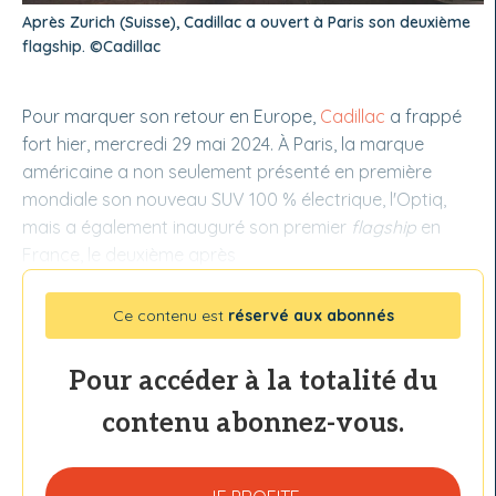
Après Zurich (Suisse), Cadillac a ouvert à Paris son deuxième
flagship. ©Cadillac
Pour marquer son retour en Europe,
Cadillac
a frappé
fort hier, mercredi 29 mai 2024. À Paris, la marque
américaine a non seulement présenté en première
mondiale son nouveau SUV 100 % électrique, l'Optiq,
mais a également inauguré son premier
flagship
en
France, le deuxième après
Ce contenu est
réservé aux abonnés
Pour accéder à la totalité du
contenu abonnez-vous.