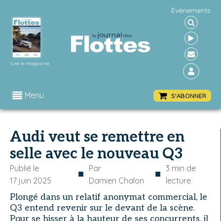
Événements
Lire le magazine
Menu
S'ABONNER
Audi veut se remettre en
selle avec le nouveau Q3
Publié le
Par
3
min de
■
■
17 juin 2025
Damien Chalon
lecture
Plongé dans un relatif anonymat commercial, le
Q3 entend revenir sur le devant de la scène.
Pour se hisser à la hauteur de ses concurrents, il