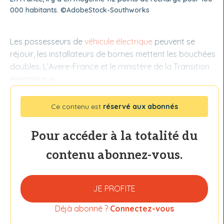
000 habitants. ©AdobeStock-Southworks
Les possesseurs de
véhicule électrique
peuvent se
réjouir, les installateurs de bornes mettent les bouchées
doubles. L’Avere-France et le ministère de la Transition
énergétique
Ce contenu est
réservé aux abonnés
Pour accéder à la totalité du
contenu abonnez-vous.
JE PROFITE
Déjà abonné ?
Connectez-vous