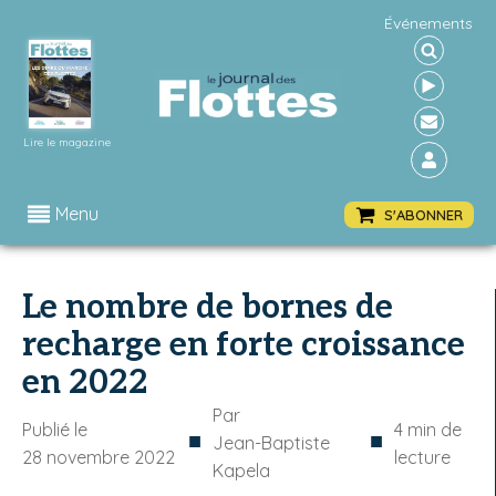
Événements
Lire le magazine
Menu
S'ABONNER
Le nombre de bornes de
recharge en forte croissance
en 2022
Par
Publié le
4
min de
■
■
Jean-Baptiste
28 novembre 2022
lecture
Kapela