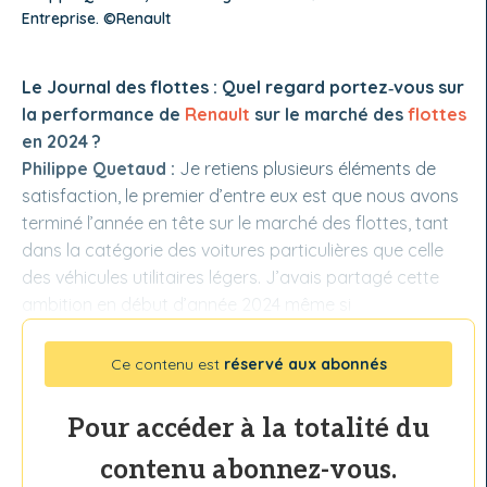
Entreprise. ©Renault
Le Journal des flottes : Quel regard portez‑vous sur
la performance de
Renault
sur le marché des
flottes
en 2024 ?
Philippe Quetaud :
Je retiens plusieurs éléments de
satisfaction, le premier d’entre eux est que nous avons
terminé l’année en tête sur le marché des flottes, tant
dans la catégorie des voitures particulières que celle
des véhicules utilitaires légers. J’avais partagé cette
ambition en début d’année 2024 même si
Ce contenu est
réservé aux abonnés
Pour accéder à la totalité du
contenu abonnez-vous.