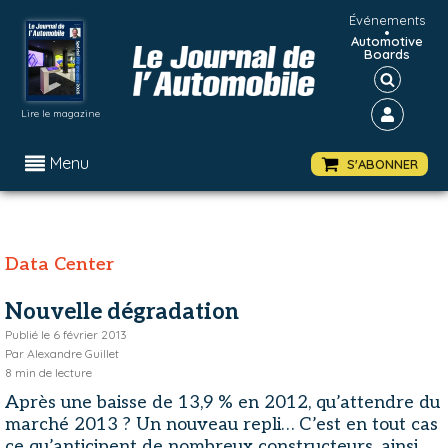
Événements
•
Automotive
Boards
Lire le magazine
Menu
S'ABONNER
Data Center
Nouvelle dégradation
Publié le
6 février 2013
Par
Alexandre Guillet
8
min de lecture
Après une baisse de 13,9 % en 2012, qu’attendre du
marché 2013 ? Un nouveau repli… C’est en tout cas
ce qu’anticipent de nombreux constructeurs, ainsi