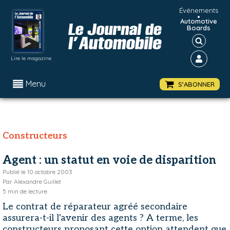
Événements
•
Automotive
Boards
Lire le magazine
Menu
S'ABONNER
Constructeurs
Agent : un statut en voie de disparition
Publié le
10 octobre 2003
Par
Alexandre Guillet
5
min de lecture
Le contrat de réparateur agréé secondaire
assurera-t-il l'avenir des agents ? A terme, les
constructeurs proposant cette option attendent que