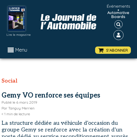
Événements
•
Automotive
Boards
Lire le magazine
Menu
S'ABONNER
Social
Gemy VO renforce ses équipes
Publié le
6 mars 2019
Par
Tanguy Merrien
< 1
min de lecture
La structure dédiée au véhicule d'occasion du
groupe Gemy se renforce avec la création d'un
poste dédié au service reconditionnement auprès