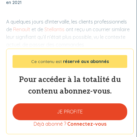
en 2021
A quelques jours d’intervalle, les clients professionnels
de
Renault
et de
Stellantis
ont reçu un courrier similaire
leur signifiant qu’il n’était plus possible, vu le contexte
actuel, de passer des commandes
Ce contenu est
réservé aux abonnés
Pour accéder à la totalité du
contenu abonnez-vous.
JE PROFITE
Déjà abonné ?
Connectez-vous