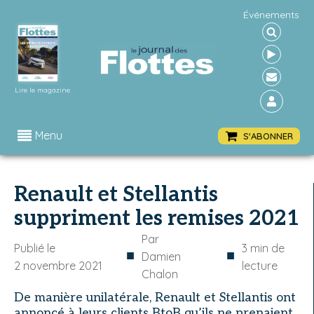
Événements
Lire le magazine
Menu
S'ABONNER
Renault et Stellantis
suppriment les remises 2021
Par
Publié le
3
min de
■
■
Damien
2 novembre 2021
lecture
Chalon
De manière unilatérale, Renault et Stellantis ont
annoncé à leurs clients BtoB qu’ils ne prenaient