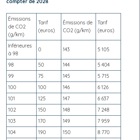
compter de 2028
Émissions
Tarif
Émissions de
Tarif
de CO2
(euros)
CO2 (g/km)
(euros)
(g/km)
Inférieures
0
143
5 105
à 98
98
50
144
5 404
99
75
145
5 715
100
100
146
6 126
101
125
147
6 637
102
150
148
7 248
103
170
149
7 959
104
190
150
8 770