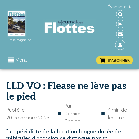
Événements
Lire le magazine
Menu
S'ABONNER
LLD VO : Flease ne lève pas
le pied
Par
Publié le
4
min de
■
■
Damien
20 novembre 2025
lecture
Chalon
Le spécialiste de la location longue durée de
véhicules d'occasion se distingue par sa