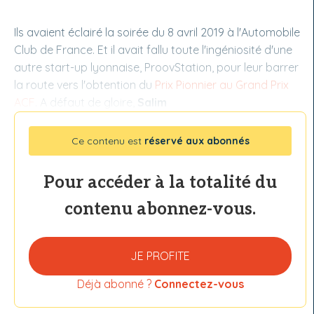
Ils avaient éclairé la soirée du 8 avril 2019 à l'Automobile
Club de France. Et il avait fallu toute l'ingéniosité d'une
autre start-up lyonnaise, ProovStation, pour leur barrer
la route vers l'obtention du
Prix Pionnier au Grand Prix
ACF
. A défaut de gloire,
Salim
Ce contenu est
réservé aux abonnés
Pour accéder à la totalité du
contenu abonnez-vous.
JE PROFITE
Déjà abonné ?
Connectez-vous