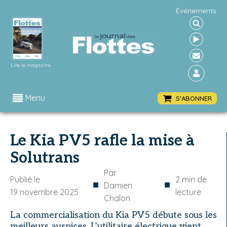
Événements
Lire le magazine
Menu
S'ABONNER
Le Kia PV5 rafle la mise à
Solutrans
Par
Publié le
2
min de
■
■
Damien
19 novembre 2025
lecture
Chalon
La commercialisation du Kia PV5 débute sous les
meilleurs auspices. L’utilitaire électrique vient