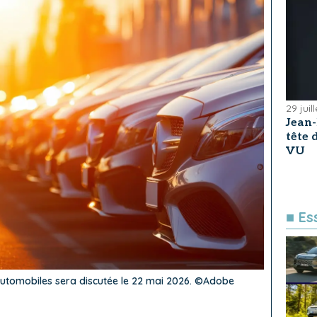
29 juil
Jean
tête
VU
■ Es
s automobiles sera discutée le 22 mai 2026. ©Adobe