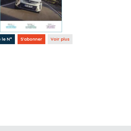
e le N°
S'abonner
Voir plus