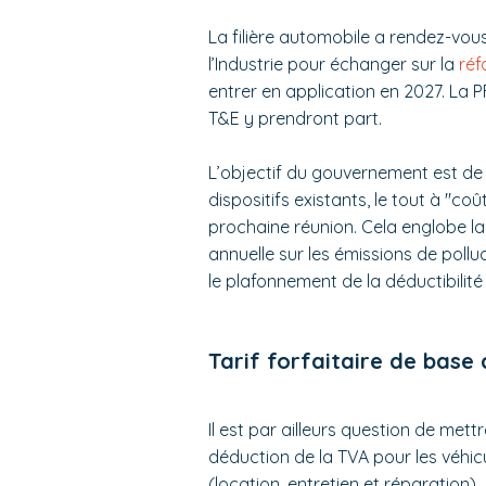
La filière automobile a rendez-vou
l’Industrie pour échanger sur la
réf
entrer en application en 2027. La P
T&E y prendront part.
L’objectif du gouvernement est de 
dispositifs existants, le tout à "c
prochaine réunion. Cela englobe la
annuelle sur les émissions de pollu
le plafonnement de la déductibilit
Tarif forfaitaire de bas
Il est par ailleurs question de mettr
déduction de la TVA pour les véhicu
(location, entretien et réparation).