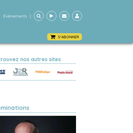
Événements
|
S'ABONNER
trouvez nos autres sites
minations