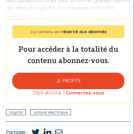
Alors qu'aujourd'hui les taxis G7 sont en grande majorité
des véhicules hybrides, la compagnie ambitionne
d'atteindre "
Ce contenu est
réservé aux abonnés
Pour accéder à la totalité du
contenu abonnez-vous.
JE PROFITE
Déjà abonné ?
Connectez-vous
toyota
voiture électrique
Partager :