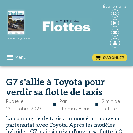
Événements
Lire le magazine
Menu
S'ABONNER
G7 s'allie à Toyota pour
verdir sa flotte de taxis
Publié le
Par
2
min de
■
■
12 octobre 2023
Thomas Blanc
lecture
La compagnie de taxis a annoncé un nouveau
partenariat avec Toyota. Après les modèles
hybrides, G7 a ainsi prévu d'ouvrir sa flotte à 2