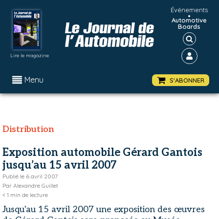
Événements
•
Automotive
Boards
Lire le magazine
Menu
S'ABONNER
Distribution
Exposition automobile Gérard Gantois
jusqu’au 15 avril 2007
Publié le
6 avril 2007
Par
Alexandre Guillet
< 1
min de lecture
Jusqu'au 15 avril 2007 une exposition des œuvres