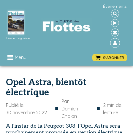
Événements
Lire le magazine
Menu
S'ABONNER
Opel Astra, bientôt
électrique
Par
Publié le
2
min de
■
■
Damien
30 novembre 2022
lecture
Chalon
A l’instar de la Peugeot 308, l’Opel Astra sera
prochainement proposée en version électrique,