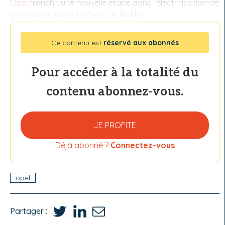
Opel
franchit une nouvelle étape dans l’électrification de
sa gamme. Après la Corsa, le Mokka
Ce contenu est
réservé aux abonnés
Pour accéder à la totalité du
contenu abonnez-vous.
JE PROFITE
Déjà abonné ?
Connectez-vous
opel
Partager :