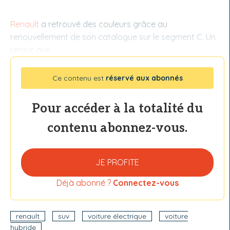
Renault
a retrouvé des couleurs grâce au
renouvellement de son catalogue sur le segment C. Un
retour aux
Ce contenu est
réservé aux abonnés
Pour accéder à la totalité du
contenu abonnez-vous.
JE PROFITE
Déjà abonné ?
Connectez-vous
renault
suv
voiture électrique
voiture
hybride