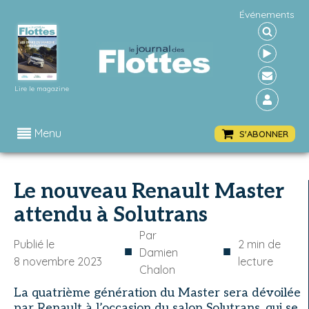
Événements
Lire le magazine
Menu
S'ABONNER
Le nouveau Renault Master
attendu à Solutrans
Par
Publié le
2
min de
■
■
Damien
8 novembre 2023
lecture
Chalon
La quatrième génération du Master sera dévoilée
par Renault à l’occasion du salon Solutrans, qui se