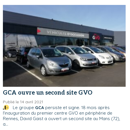
GCA ouvre un second site GVO
Publié le 14 avril 2021
Le groupe
GCA
persiste et signe. 18 mois après
l'inauguration du premier centre GVO en périphérie de
Rennes, David Gaist a ouvert un second site au Mans (72),
a...