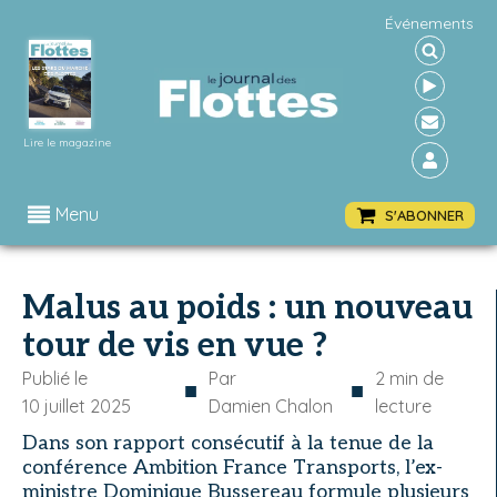
Événements
Lire le magazine
Menu
S'ABONNER
Malus au poids : un nouveau
tour de vis en vue ?
Publié le
Par
2
min de
■
■
10 juillet 2025
Damien Chalon
lecture
Dans son rapport consécutif à la tenue de la
conférence Ambition France Transports, l’ex-
ministre Dominique Bussereau formule plusieurs