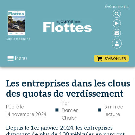
Événements
Lire le magazine
Menu
S'ABONNER
Les entreprises dans les clous
des quotas de verdissement
Par
Publié le
3
min de
■
■
Damien
14 novembre 2024
lecture
Chalon
Depuis le 1er janvier 2024, les entreprises
disposant de plus de 100 véhicules en parc ont