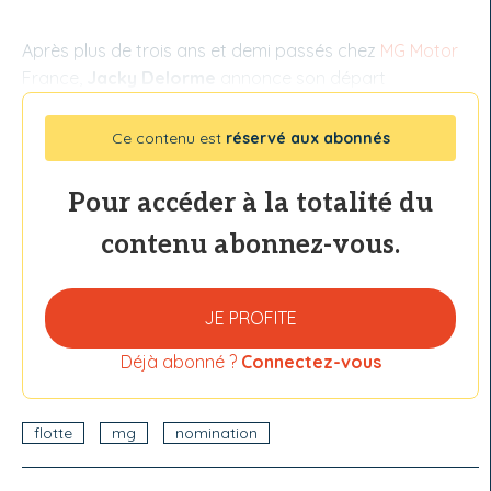
Après plus de trois ans et demi passés chez
MG Motor
France,
Jacky Delorme
annonce son départ
Ce contenu est
réservé aux abonnés
Pour accéder à la totalité du
contenu abonnez-vous.
JE PROFITE
Déjà abonné ?
Connectez-vous
flotte
mg
nomination