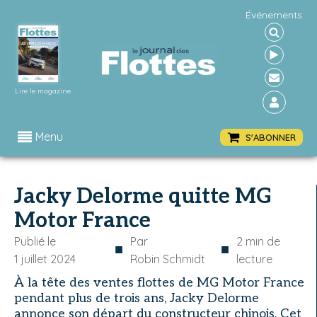
Événements
Lire le magazine
Menu
S'ABONNER
Jacky Delorme quitte MG
Motor France
Publié le
Par
2
min de
■
■
1 juillet 2024
Robin Schmidt
lecture
À la tête des ventes flottes de MG Motor France
pendant plus de trois ans, Jacky Delorme
annonce son départ du constructeur chinois. Cet