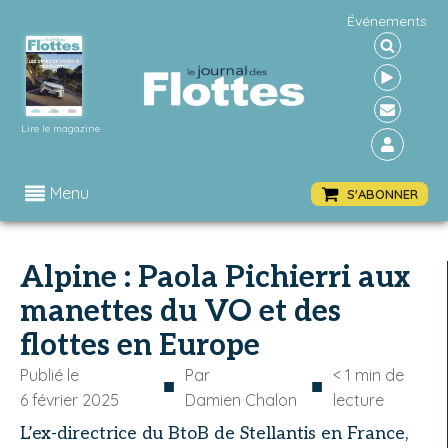
Événements
Lire le magazine
Menu
S'ABONNER
Alpine : Paola Pichierri aux
manettes du VO et des
flottes en Europe
Publié le
Par
< 1
min de
■
■
6 février 2025
Damien Chalon
lecture
L’ex-directrice du BtoB de Stellantis en France,