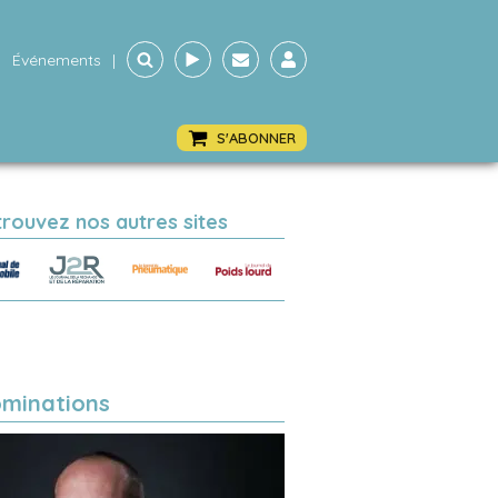
Événements
|
S'ABONNER
trouvez nos autres sites
minations