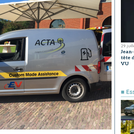
29 juil
Jean
tête
VU
■ Es