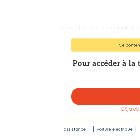
Acta se tient prêt à la multiplicat
Ce conten
Pour accéder à la 
Déjà ab
assistance
voiture électrique