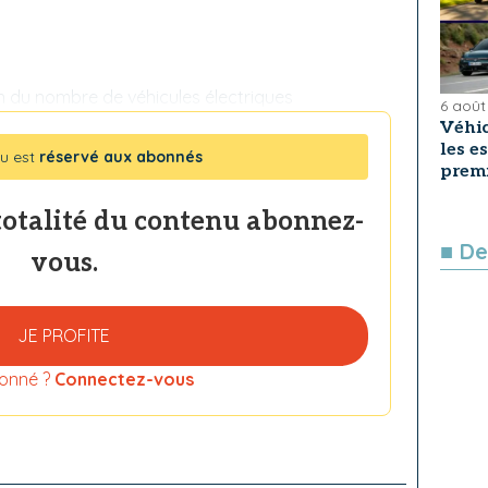
ion du nombre de véhicules électriques
6 août
Véhic
les e
u est
réservé aux abonnés
premi
totalité du contenu abonnez-
■ De
vous.
JE PROFITE
onné ?
Connectez-vous