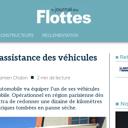
CONSTRUCTEURS
RÉGLEMENTATION
’assistance des véhicules
■ Re
■
amien Chalon
2
min de lecture
automobile va équiper l’un de ses véhicules
bile. Opérationnel en région parisienne dès
ttra de redonner une dizaine de kilomètres
■ No
triques tombées en panne sèche.