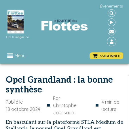
Événements
Lire le magazine
Menu
S'ABONNER
Opel Grandland : la bonne
synthèse
Par
Publié le
4
min de
■
■
Christophe
18 octobre 2024
lecture
Jaussaud
En basculant sur la plateforme STLA Medium de
Stellantis, le nouvel Opel Grandland est