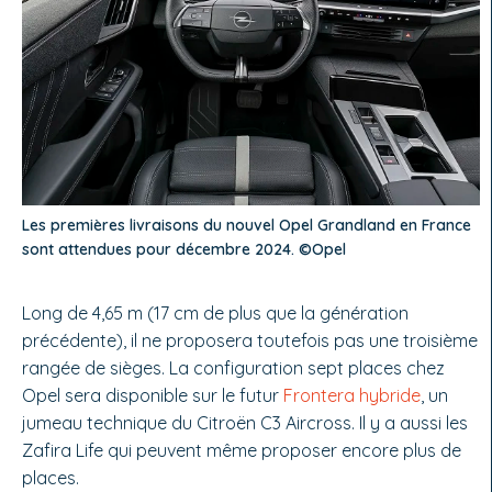
Les premières livraisons du nouvel Opel Grandland en France
sont attendues pour décembre 2024. ©Opel
Long de 4,65 m (17 cm de plus que la génération
précédente), il ne proposera toutefois pas une troisième
rangée de sièges. La configuration sept places chez
Opel sera disponible sur le futur
Frontera hybride
, un
jumeau technique du Citroën C3 Aircross. Il y a aussi les
Zafira Life qui peuvent même proposer encore plus de
places.