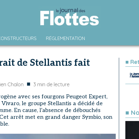
CONSTRUCTEURS
RÉGLEMENTATION
ait de Stellantis fait
■ Re
■
en Chalon
3
min de lecture
drogène avec ses fourgons Peugeot Expert,
ivaro, le groupe Stellantis a décidé de
mme. En cause, l’absence de débouchés
■ No
et arrêt met en grand danger Symbio, son
ble.