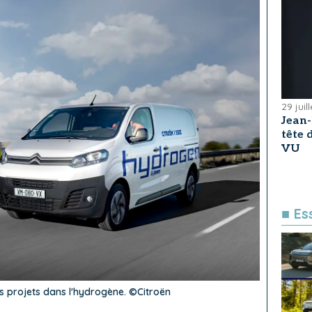
29 juil
Jean
tête
VU
■ Es
ts projets dans l'hydrogène. ©Citroën