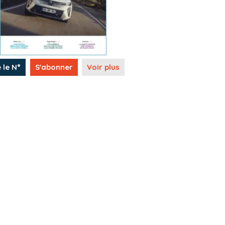
e le N°
S'abonner
Voir plus