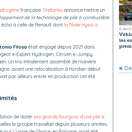
ydrogène
française.
Stellantis
annonce mettre un
ppement de la technologie de pile à combustible
it écho à celle de Renault dont
la filiale Hyvia a
6 août
Véhic
les e
premi
tonio Filosa
était engagé depuis 2021 dans
ugeot e-Expert Hydrogen, Citroën ë-Jumpy
n. Un trio initialement assemblé de manière
■ De
agne, avant une relocalisation à Hordain début
it par ailleurs entrer en production cet été.
imités
mbition de doter
ses grands fourgons d’une pile à
uelles le groupe travaillait depuis plusieurs années.
 jour. L’usine de Gliwice, en Pologne, avait été