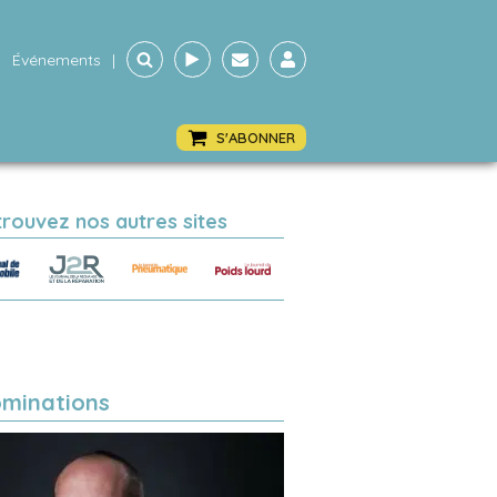
Événements
|
S'ABONNER
trouvez nos autres sites
minations