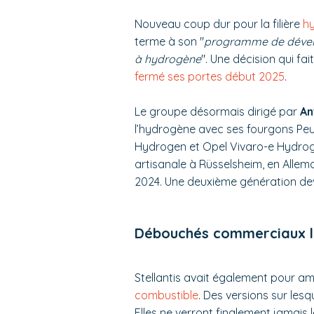
Nouveau coup dur pour la filière
h
terme à son "
programme de dévelo
à hydrogène
". Une décision qui fa
fermé ses portes début 2025
.
Le groupe désormais dirigé par
An
l’hydrogène avec ses fourgons Pe
Hydrogen et Opel Vivaro-e Hydroge
artisanale à Rüsselsheim, en Allem
2024. Une deuxième génération deva
Débouchés commerciaux l
Stellantis avait également pour a
combustible
. Des versions sur lesq
Elles ne verront finalement jamais le