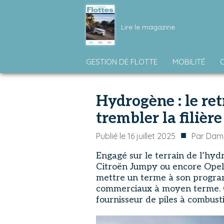
Lire le magazine
GESTION DE FLOTTE
MOBILITÉ
Hydrogène : le retr
trembler la filière
■
Publié le
16 juillet 2025
Par
Dami
Engagé sur le terrain de l’hy
Citroën Jumpy ou encore Opel V
mettre un terme à son progra
commerciaux à moyen terme. C
fournisseur de piles à combusti