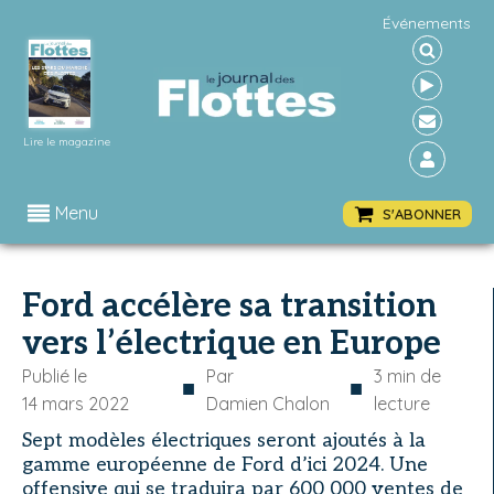
Événements
Lire le magazine
Menu
S'ABONNER
Ford accélère sa transition
vers l’électrique en Europe
Publié le
Par
3
min de
■
■
14 mars 2022
Damien Chalon
lecture
Sept modèles électriques seront ajoutés à la
gamme européenne de Ford d’ici 2024. Une
offensive qui se traduira par 600 000 ventes de