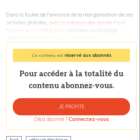
Dans la foulée de l’annonce de la réorganisation de ses
activités globales,
avec la création des entités Ford
Model e et Ford Blue
,
Ford
actualise sa stratégie
d'électrification en Europe. L’accent est
Ce contenu est
réservé aux abonnés
Pour accéder à la totalité du
contenu abonnez-vous.
JE PROFITE
Déjà abonné ?
Connectez-vous
ford
véhicule électrique