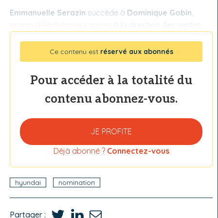
Emmanuelle Serazin
succède à
Dominique Gobin
,
promu à l’échelon européen
, à la direction des ventes
Ce contenu est
réservé aux abonnés
Pour accéder à la totalité du
contenu abonnez-vous.
JE PROFITE
Déjà abonné ?
Connectez-vous
hyundai
nomination
Partager :