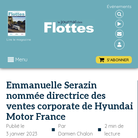
Événements
Lire le magazine
Menu
S'ABONNER
Emmanuelle Serazin
nommée directrice des
ventes corporate de Hyundai
Motor France
Publié le
Par
2
min de
■
■
3 janvier 2023
Damien Chalon
lecture