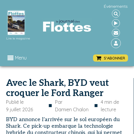
Événements
Lire le magazine
Menu
S'ABONNER
Avec le Shark, BYD veut
croquer le Ford Ranger
Publié le
Par
4
min de
■
■
9 juillet 2026
Damien Chalon
lecture
BYD annonce l’arrivée sur le sol européen du
Shark. Ce pick-up embarque la technologie
hybride du constructeur chinois, qui lui permet