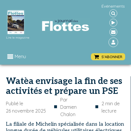
Événements
Lire le magazine
Menu
S'ABONNER
Watèa envisage la fin de ses
activités et prépare un PSE
Par
Publié le
2
min de
■
■
Damien
26 novembre 2025
lecture
Chalon
La filiale de Michelin spécialisée dans la location
longue durée de véhicules utilitaires électriques