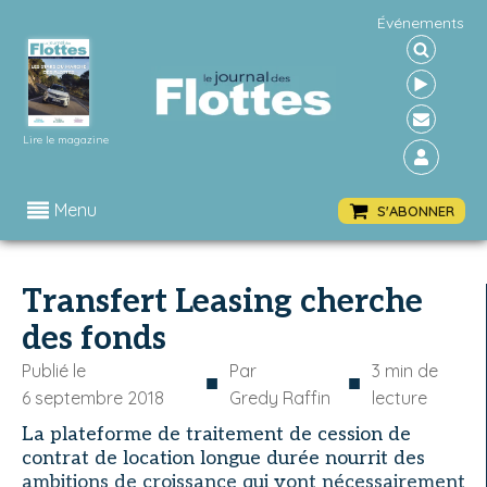
Événements
Lire le magazine
Menu
S'ABONNER
Transfert Leasing cherche
des fonds
Publié le
Par
3
min de
■
■
6 septembre 2018
Gredy Raffin
lecture
La plateforme de traitement de cession de
contrat de location longue durée nourrit des
ambitions de croissance qui vont nécessairement