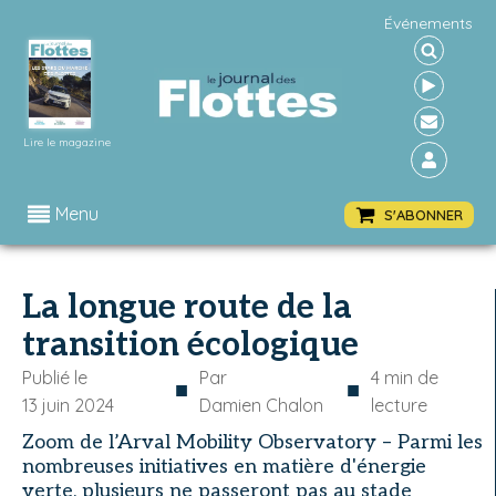
Événements
Lire le magazine
Menu
S'ABONNER
La longue route de la
transition écologique
Publié le
Par
4
min de
■
■
13 juin 2024
Damien Chalon
lecture
Zoom de l’Arval Mobility Observatory – Parmi les
nombreuses initiatives en matière d'énergie
verte, plusieurs ne passeront pas au stade