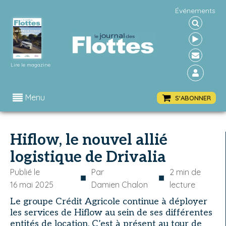
Événements
Lire le magazine
Menu
S'ABONNER
Hiflow, le nouvel allié
logistique de Drivalia
Publié le
Par
2
min de
■
■
16 mai 2025
Damien Chalon
lecture
Le groupe Crédit Agricole continue à déployer
les services de Hiflow au sein de ses différentes
entités de location. C’est à présent au tour de