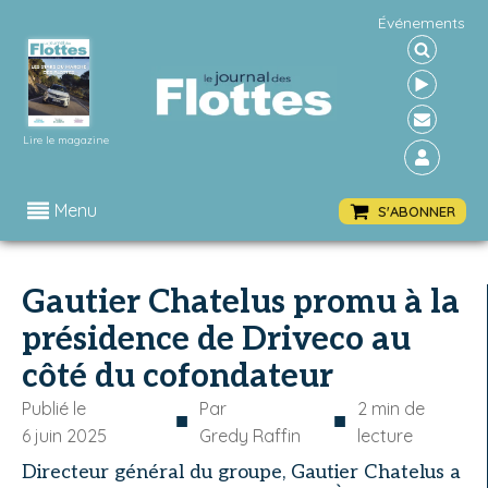
Événements
Lire le magazine
Menu
S'ABONNER
Gautier Chatelus promu à la
présidence de Driveco au
côté du cofondateur
Publié le
Par
2
min de
■
■
6 juin 2025
Gredy Raffin
lecture
Directeur général du groupe, Gautier Chatelus a