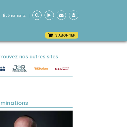
Événements
|
S'ABONNER
trouvez nos autres sites
minations