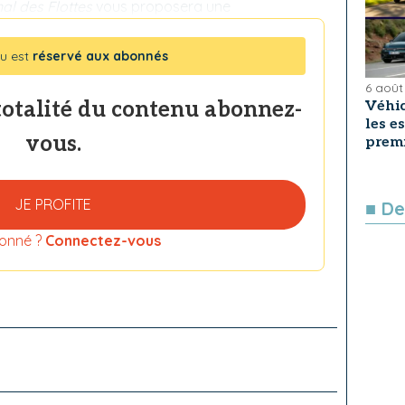
al des Flottes
vous proposera une
u est
réservé aux abonnés
6 août
totalité du contenu abonnez-
Véhic
les e
vous.
premi
JE PROFITE
■ De
onné ?
Connectez-vous