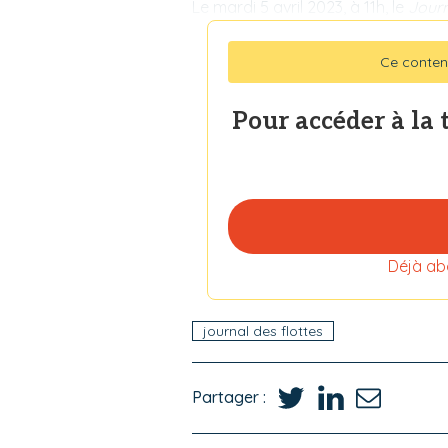
Le mardi 5 avril 2023, à 11h, le
Journ
Ce conten
Pour accéder à la 
Déjà ab
journal des flottes
Partager :