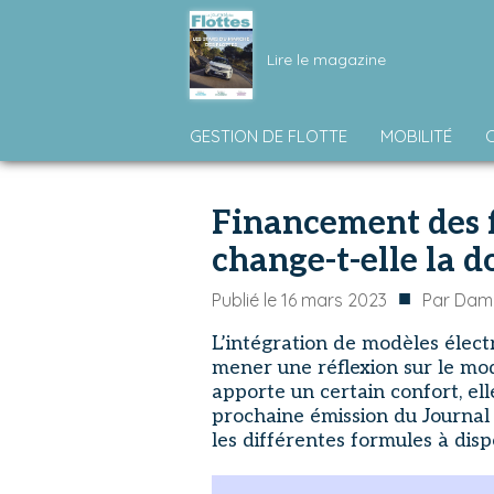
Lire le magazine
GESTION DE FLOTTE
MOBILITÉ
Financement des fl
change-t-elle la d
■
Publié le
16 mars 2023
Par
Dami
L’intégration de modèles électr
mener une réflexion sur le mo
apporte un certain confort, el
prochaine émission du Journal 
les différentes formules à disp