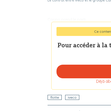
Le contrat entre Iveco et le groupe Cas
Casino prend le parti
Ce conten
Pour accéder à la 
Déjà ab
flotte
iveco