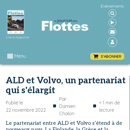
Événements
Lire le magazine
Menu
S'ABONNER
ALD et Volvo, un partenariat
qui s'élargit
Par
Publié le
< 1
min de
■
■
Damien
22 novembre 2022
lecture
Chalon
Le partenariat entre ALD et Volvo s’étend à de
nouveaux pays. La Finlande, la Grèce et la