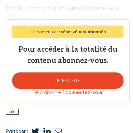
Et de 10 ! Le partenariat unissant
ALD
Automotive à
Volvo
Ce contenu est
réservé aux abonnés
Pour accéder à la totalité du
contenu abonnez-vous.
JE PROFITE
Déjà abonné ?
Connectez-vous
ald
Partager :